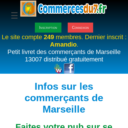
☰
Inscription
Connexion
Le site compte
249
membres. Dernier inscrit :
Amandio
.
Petit livret des commerçants de Marseille
13007 distribué gratuitement
Infos sur les
commerçants de
Marseille
Faites votre pub sur se