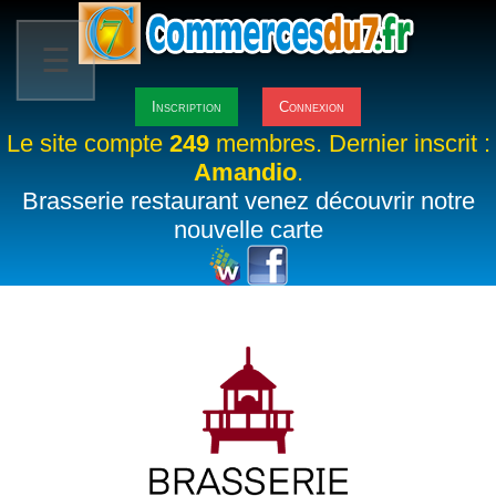
☰
Inscription
Connexion
Le site compte
249
membres. Dernier inscrit :
Amandio
.
Brasserie restaurant venez découvrir notre
nouvelle carte