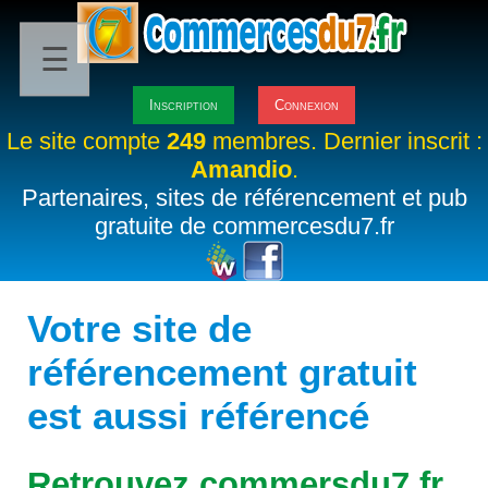
☰
Inscription
Connexion
Le site compte
249
membres. Dernier inscrit :
Amandio
.
Partenaires, sites de référencement et pub
gratuite de commercesdu7.fr
Votre site de
référencement gratuit
est aussi référencé
Retrouvez commersdu7.fr